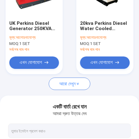
আমাদের সম্বন্ধে
কারখানা পরিদর্শন
UK Perkins Diesel
20kva Perkins Diesel
Generator 250KVA
Water Cooled
গুণমান নিয়ন্ত্রণ
200kw Europe genset
Generator Electric
মূল্য:
আলোচনাযোগ্য
মূল্য:
আলোচনাযোগ্য
high temperature
Power 16kw Silence
MOQ:
1 SET
MOQ:
1 SET
resistance
Genset 3 Phase
একটি উদ্ধৃতি অনুরোধ করুন
সর্বশেষ দাম পান
সর্বশেষ দাম পান
এখন যোগাযোগ
এখন যোগাযোগ
ডিজেল জেনারেটর সেট
আরো দেখুন
সাইলেন্ট জেনারেটর সেট
ছোট পোর্টেবল জেনারেটর
একটি বার্তা রেখে যান
আমরা দ্রুত উত্তর দেব
ইয়াংডং ডিজেল জেনারেটর
সামুদ্রিক ডিজেল জেনারেটর