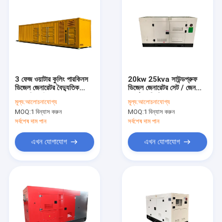
3 ফেজ ওয়াটার কুলিং পারকিনস
20kw 25kva সাউন্ডপ্রুফ
ডিজেল জেনারেটর বৈদ্যুতিক
ডিজেল জেনারেটর সেট / জেনসেট
জেনসেট প্রাইম পাওয়ার
পার্কেস এসি তিন ফেজ
মূল্য:
আলোচনাযোগ্য
মূল্য:
আলোচনাযোগ্য
1250KVA 1000KW
MOQ:
1 বিন্যাস করুন
MOQ:
1 বিন্যাস করুন
সর্বশেষ দাম পান
সর্বশেষ দাম পান
এখন যোগাযোগ
এখন যোগাযোগ
বাড়ি
পণ্য
ভিডিও