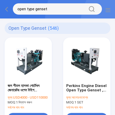
Open Type Genset
(546)
জল শীতল হালকা পোর্টেবল
Perkins Engine Diesel
জেনারেটর ওপেন টাইপ
Open Type Genset ,
Genset 110KW
80kw 100kva Water
মূল্য:
USD4000 - USD110000
মূল্য:
আলোচনাযোগ্য
Cooled Generator
MOQ:
1 বিন্যাস করুন
MOQ:
1 SET
সর্বশেষ দাম পান
সর্বশেষ দাম পান