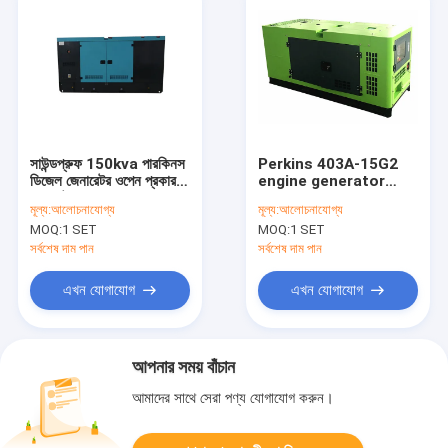
সাউন্ডপ্রুফ 150kva পারকিনস
Perkins 403A-15G2
ডিজেল জেনারেটর ওপেন প্রকার
engine generator
জেনারেটর DeepSea
12kw / 15kva diesel
মূল্য:
আলোচনাযোগ্য
মূল্য:
আলোচনাযোগ্য
কন্ট্রোলার
power genset
MOQ:
1 SET
MOQ:
1 SET
সর্বশেষ দাম পান
সর্বশেষ দাম পান
এখন যোগাযোগ
এখন যোগাযোগ
আপনার সময় বাঁচান
আমাদের সাথে সেরা পণ্য যোগাযোগ করুন।