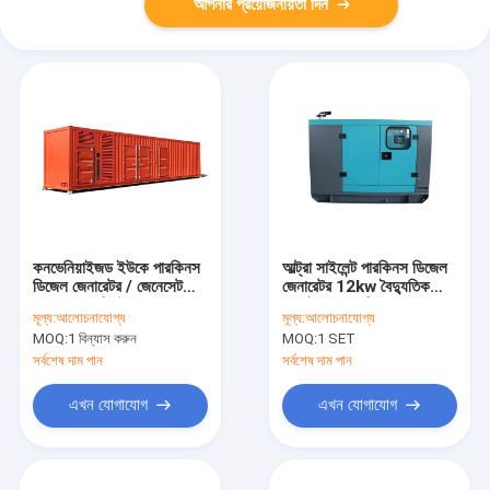
আপনার প্রয়োজনীয়তা দিন
কনভেনিয়াইজড ইউকে পারকিনস
আল্ট্রা সাইলেন্ট পারকিনস ডিজেল
ডিজেল জেনারেটর / জেনেসেট
জেনারেটর 12kw বৈদ্যুতিক
1000 কেডব্লিউ 1২50
জেনেট একক / তিন ফেজ
মূল্য:
আলোচনাযোগ্য
মূল্য:
আলোচনাযোগ্য
কেভিএ
MOQ:
1 বিন্যাস করুন
MOQ:
1 SET
সর্বশেষ দাম পান
সর্বশেষ দাম পান
এখন যোগাযোগ
এখন যোগাযোগ