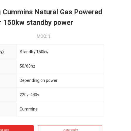
 Cummins Natural Gas Powered
r 150kw standby power
MOQ:
1
y)
Standby 150kw
50/60hz
Depending on power
220v-440v
Cummins
ো দাম
এখন চ্যাট