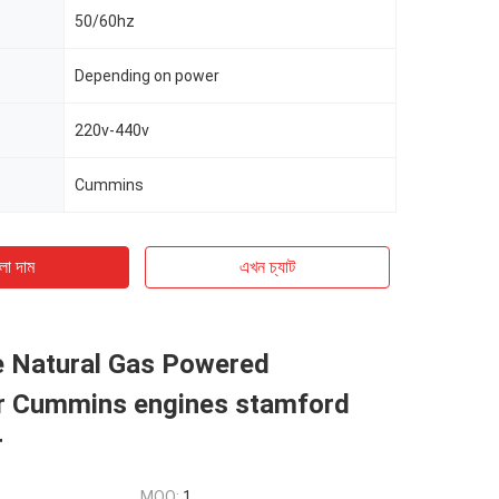
50/60hz
Depending on power
220v-440v
Cummins
ো দাম
এখন চ্যাট
e Natural Gas Powered
r Cummins engines stamford
r
MOQ:
1