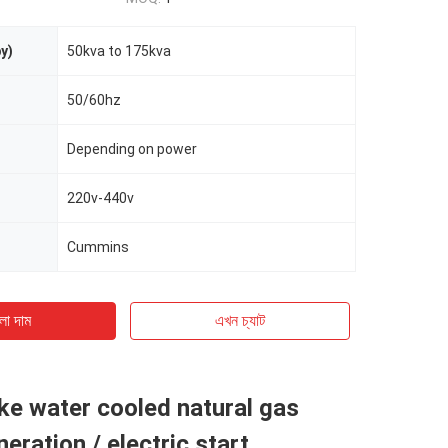
y)
50kva to 175kva
50/60hz
Depending on power
220v-440v
Cummins
ো দাম
এখন চ্যাট
ke water cooled natural gas
eration / electric start