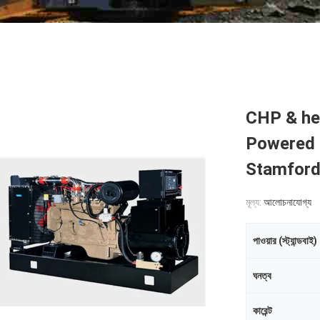
CHP & he
Powered 
Stamford 
মূল্য:
আলোচনাযোগ্য
পাওয়ার (স্ট্যান্ডবাই)
ঘনত্ব
কারেন্ট