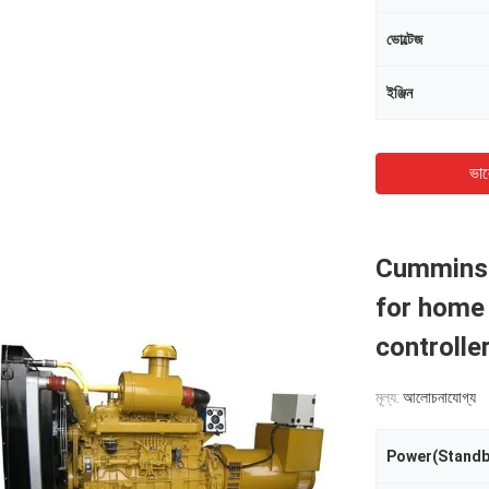
ভোল্টেজ
ইঞ্জিন
ভাল
Cummins 
for home
controlle
মূল্য:
আলোচনাযোগ্য
Power(Standb