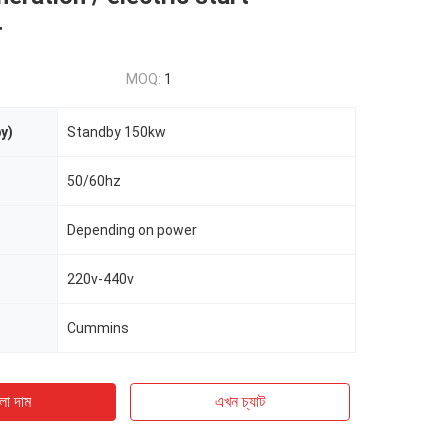
r
MOQ:
1
y)
Standby 150kw
50/60hz
Depending on power
220v-440v
Cummins
ো দাম
এখন চ্যাট