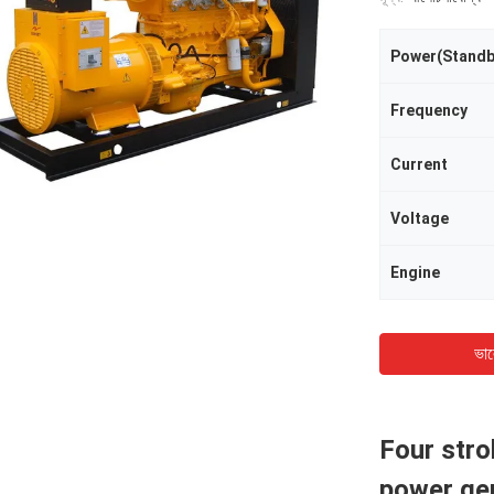
Power(Standb
Frequency
Current
Voltage
Engine
ভাল
Four stro
power gen