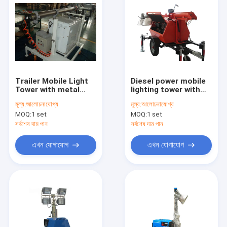
Trailer Mobile Light
Diesel power mobile
Tower with metal
lighting tower with
halide 4000w lights
Brushless & single
মূল্য:
আলোচনাযোগ্য
মূল্য:
আলোচনাযোগ্য
Single Phase
phase alternator
MOQ:
1 set
MOQ:
1 set
সর্বশেষ দাম পান
সর্বশেষ দাম পান
এখন যোগাযোগ
এখন যোগাযোগ
বাড়ি
পণ্য
ভিডিও