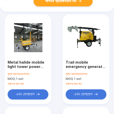
আপনার প্রয়োজনীয়তা দিন
Metal halide mobile
Trail mobile
light tower power
emergency generator
generator / trailer
light tower 4 x 400w
মূল্য:
আলোচনাযোগ্য
মূল্য:
আলোচনাযোগ্য
light tower 5kw 10kw
metal halide lights
MOQ:
1 set
MOQ:
1 set
20kw
সর্বশেষ দাম পান
সর্বশেষ দাম পান
এখন যোগাযোগ
এখন যোগাযোগ