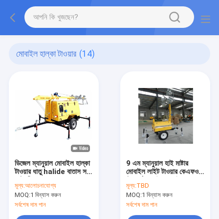
মোবাইল হাল্কা টাওয়ার
(14)
ডিজেল ম্যানুয়াল মোবাইল হাল্কা
9 এম ম্যানুয়াল হাই মাষ্টার
টাওয়ার ধাতু halide বাতাস সঙ্গে
মোবাইল লাইট টাওয়ার কেএফও
বাতি শীতল
রিকার্ডো / ফাউড / লাইডং এর
মূল্য:
আলোচনাযোগ্য
মূল্য:
TBD
সাথে
MOQ:
1 বিন্যাস করুন
MOQ:
1 বিন্যাস করুন
সর্বশেষ দাম পান
সর্বশেষ দাম পান