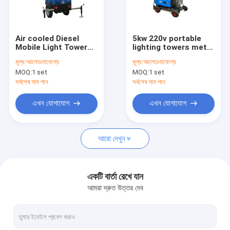
আমাদের সম্বন্ধে
কারখানা পরিদর্শন
Air cooled Diesel
5kw 220v portable
Mobile Light Tower
lighting towers metal
গুণমান নিয়ন্ত্রণ
5kw 6.7 meters
halide lights 50 /
মূল্য:
আলোচনাযোগ্য
মূল্য:
আলোচনাযোগ্য
Height of Mast
60HZ
MOQ:
1 set
MOQ:
1 set
একটি উদ্ধৃতি অনুরোধ করুন
সর্বশেষ দাম পান
সর্বশেষ দাম পান
এখন যোগাযোগ
এখন যোগাযোগ
ডিজেল জেনারেটর সেট
আরো দেখুন
সাইলেন্ট জেনারেটর সেট
ছোট পোর্টেবল জেনারেটর
একটি বার্তা রেখে যান
আমরা দ্রুত উত্তর দেব
ইয়াংডং ডিজেল জেনারেটর
সামুদ্রিক ডিজেল জেনারেটর