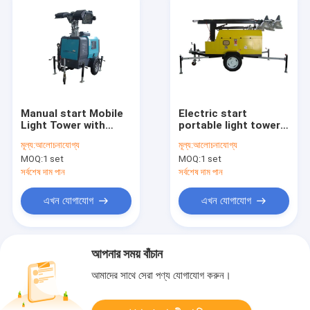
Manual start Mobile
Electric start
Light Tower with
portable light towers
4*1000W metal
generator emergency
মূল্য:
আলোচনাযোগ্য
মূল্য:
আলোচনাযোগ্য
halide lamp Kubota
mobile lights
MOQ:
1 set
MOQ:
1 set
engine generator
সর্বশেষ দাম পান
সর্বশেষ দাম পান
এখন যোগাযোগ
এখন যোগাযোগ
আপনার সময় বাঁচান
আমাদের সাথে সেরা পণ্য যোগাযোগ করুন।