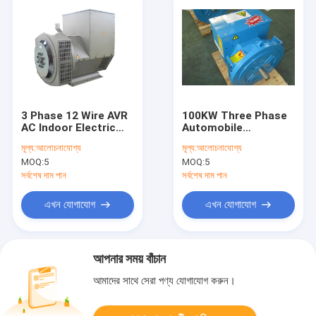
3 Phase 12 Wire AVR
100KW Three Phase
AC Indoor Electric
Automobile
Generator Alternator
Alternator AC Motor
মূল্য:
আলোচনাযোগ্য
মূল্য:
আলোচনাযোগ্য
3000RPM 3600RPM
For Connection
MOQ:
5
MOQ:
5
সর্বশেষ দাম পান
সর্বশেষ দাম পান
এখন যোগাযোগ
এখন যোগাযোগ
আপনার সময় বাঁচান
আমাদের সাথে সেরা পণ্য যোগাযোগ করুন।