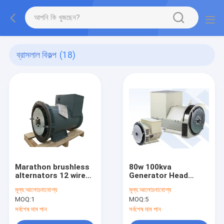
ব্রাসলাল বিকল্প
(18)
Marathon brushless
80w 100kva
alternators 12 wires
Generator Head
copper single bearing
Brushless Alternator
মূল্য:
আলোচনাযোগ্য
মূল্য:
আলোচনাযোগ্য
50hz Three phase
MOQ:
1
MOQ:
5
সর্বশেষ দাম পান
সর্বশেষ দাম পান