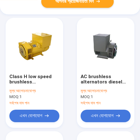
আপনার প্রয়োজনীয়তা দিন
Class H low speed
AC brushless
brushless
alternators diesel
alternators stamford
generating set ,
মূল্য:
আলোচনাযোগ্য
মূল্য:
আলোচনাযোগ্য
generator 8kva -
synchronous electric
MOQ:
1
MOQ:
1
1250kva alternator
alternator Stamford
genset
সর্বশেষ দাম পান
সর্বশেষ দাম পান
এখন যোগাযোগ
এখন যোগাযোগ