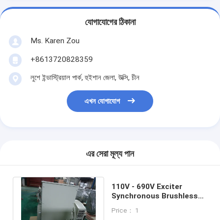
যোগাযোগের ঠিকানা
Ms. Karen Zou
+8613720828359
লুশে ইন্ডাস্ট্রিয়াল পার্ক, হুইশান জেলা, উক্সি, চীন
এখন যোগাযোগ
এর সেরা মূল্য পান
110V - 690V Exciter
Synchronous Brushless
alternators for Cummins
Price： 1
generator