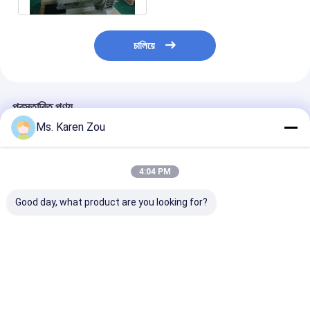
চালিয়ে
প্রস্তাবিত পণ্য
Ms. Karen Zou
4:04 PM
Good day, what product are you looking for?
Marathon brushless
80w 100kva
100KW Three 
alternators 12 wires
Generator Head
Automobile
copper single
Brushless Alternator
Alternator AC
bearing
50hz Three phase
For Connectio
ভালো দাম
ভালো দাম
ভালো দাম