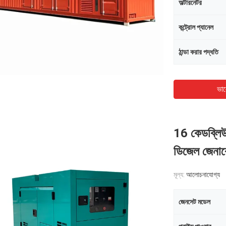
অল্টারনেটর
কন্ট্রোল প্যানেল
ঠান্ডা করার পদ্ধতি
ভাল
16 কেডব্লিউ
ডিজেল জেনার
মূল্য:
আলোচনাযোগ্য
জেনসেট মডেল