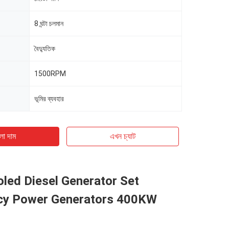
8 ঘন্টা চলমান
বৈদ্যুতিক
1500RPM
ভূমির ব্যবহার
ো দাম
এখন চ্যাট
led Diesel Generator Set
y Power Generators 400KW