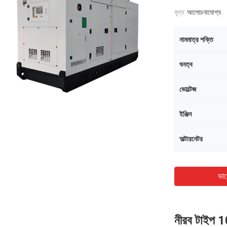
মূল্য:
আলোচনাযোগ্য
নামমাত্র শক্তি
ঘনত্ব
ভোল্টেজ
ইঞ্জিন
অল্টারনেটর
ভাল
নীরব টাইপ 