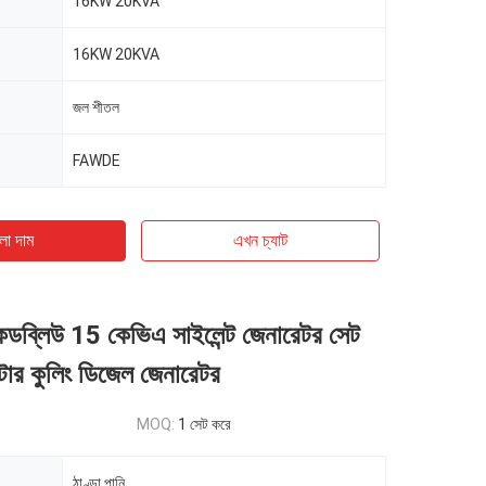
16KW 20KVA
16KW 20KVA
জল শীতল
FAWDE
ো দাম
এখন চ্যাট
েডব্লিউ 15 কেভিএ সাইলেন্ট জেনারেটর সেট
াটার কুলিং ডিজেল জেনারেটর
MOQ:
1 সেট করে
ঠাণ্ডা পানি