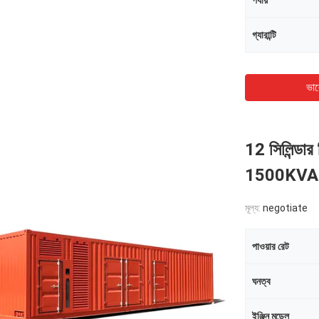
পর্যায়
গ্যারান্টি
ভাল
12 সিলিন্ড
1500KVA
মূল্য:
negotiate
পাওয়ার রেট
ঘনত্ব
ইঞ্জিন মডেল