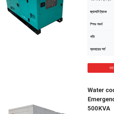
জ্বালানি ট্যাংক
স্পিড গভর্ন
গতি
ব্যবহারের শর্ত
ভাল
Water coo
Emergenc
500KVA