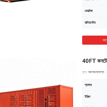
ভোল্টেজ
অল্টারনেটর
ভাল
40FT কনটেইন
মূল্য:
আলোচনাযোগ্য
প্রকার
ইঞ্জিন