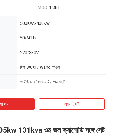
MOQ:
1 SET
500KVA/400KW
50/60Hz
220/380V
চীনা WUXI / Wandi ইঞ্জিন
অরিজিনাল স্ট্যামফোর্ড / মেক আল্টে
ো দাম
এখন চ্যাট
105kw 131kva ওম জল ক্যানোডি সঙ্গে সেট