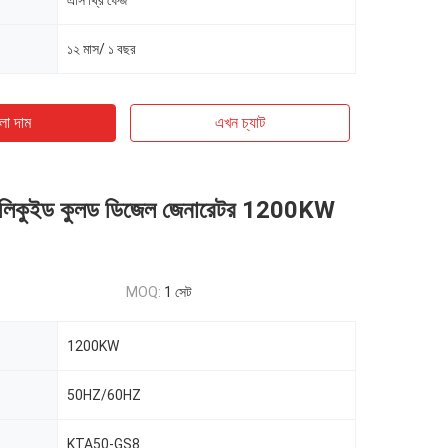
এসি থ্রি ফেজ
১২ মাস/ ১ বছর
ো দাম
এখন চ্যাট
ার লিকুইড কুলড ডিজেল জেনারেটর 1200KW
MOQ:
1 সেট
1200KW
50HZ/60HZ
KTA50-GS8