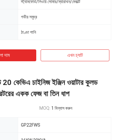
স্ট্যামফোর্ড/লিওরি সোমার/ম্যারাথন/মেকাল্ট
গভীর সমুদ্র
ঠাণ্ডা পানি
ো দাম
এখন চ্যাট
 20 কেভিএ চাইনিজ ইঞ্জিন ওয়াটার কুলড
েটরের একক ফেজ বা তিন ধাপ
MOQ:
1 বিন্যাস করুন
GP22FWS