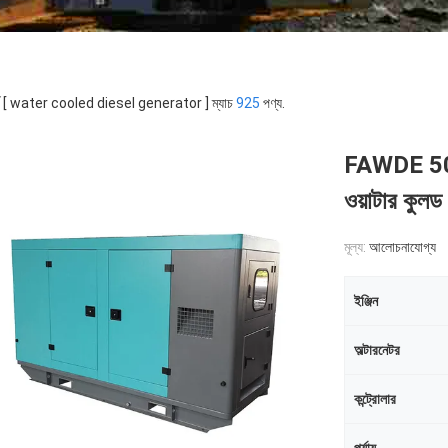
র্ড [ water cooled diesel generator ] ম্যাচ
925
পণ্য.
FAWDE 50KV
ওয়াটার কুল
মূল্য:
আলোচনাযোগ্য
ইঞ্জিন
অল্টারনেটর
কন্ট্রোলার