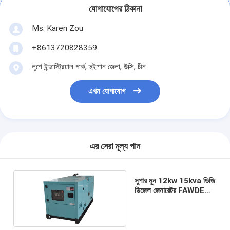
যোগাযোগের ঠিকানা
Ms. Karen Zou
+8613720828359
লুশে ইন্ডাস্ট্রিয়াল পার্ক, হুইশান জেলা, উক্সি, চীন
এখন যোগাযোগ
এর সেরা মূল্য পান
সুপার মুন 12kw 15kva ডিজি
ডিজেল জেনারেটর FAWDE
ইঞ্জিন সঙ্গে বৃষ্টিপাত সেট