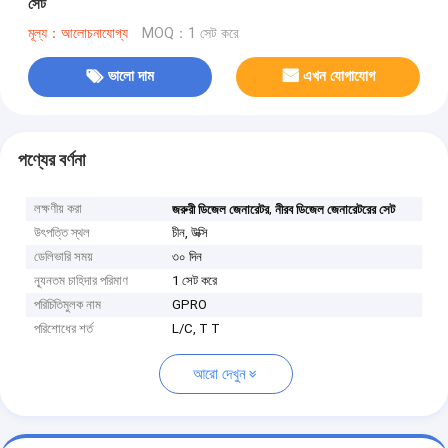
সেট
মূল্য：আলোচনাযোগ্য
MOQ：1 সেট করে
ভালো দাম
এখন যোগাযোগ
পণ্যের বর্ণনা
লক্ষণীয় করা
,
জরুরী ডিজেল জেনারেটর
নীরব ডিজেল জেনারেটরের সেট
উৎপত্তি স্থল
চীন, উক্সি
ডেলিভারি সময়
৩০ দিন
ন্যূনতম চাহিদার পরিমাণ
1 সেট করে
পরিচিতিমুলক নাম
GPRO
পরিশোধের শর্ত
L/C, T T
আরো দেখুন