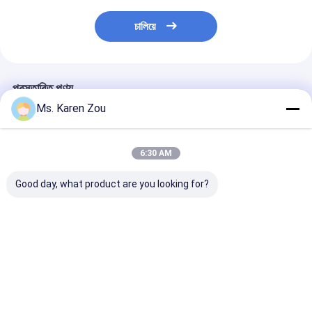
চালিয়ে
প্রস্তাবিত পণ্য
Ms. Karen Zou
6:30 AM
Good day, what product are you looking for?
40KW Air cooled
একক ফেজ বৈদ্যুতিক পোর্টেবল
20KW 25KVA Di
Deutz Diesel
ডিজেল জেনারেটর হোম জন্য
Generator Set
Generator Set
220v 5kva সেট
12V DC Electri
Soundproof
Start and 620
Generating 50KVA
Heavy-Duty
ভালো দাম
ভালো দাম
ভালো দাম
Construction