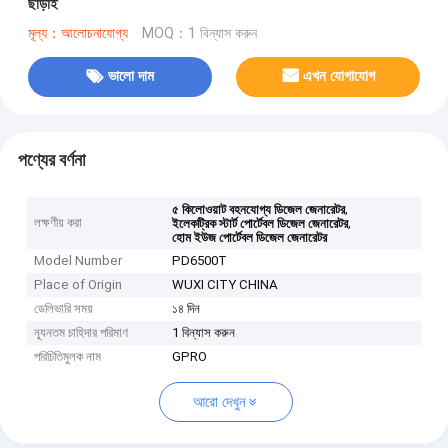
ছাড়াই
মূল্য：আলোচনাযোগ্য
MOQ：1 বিন্যাস করুন
ভালো দাম
এখন যোগাযোগ
পণ্যের বর্ণনা
,
৫ কিলোওয়াট বহনযোগ্য ডিজেল জেনারেটর
লক্ষণীয় করা
,
ইলেকট্রিক স্টার্ট পোর্টেবল ডিজেল জেনারেটর
হোম ইউজ পোর্টেবল ডিজেল জেনারেটর
Model Number
PD6500T
Place of Origin
WUXI CITY CHINA
ডেলিভারি সময়
১৪ দিন
ন্যূনতম চাহিদার পরিমাণ
1 বিন্যাস করুন
পরিচিতিমুলক নাম
GPRO
আরো দেখুন