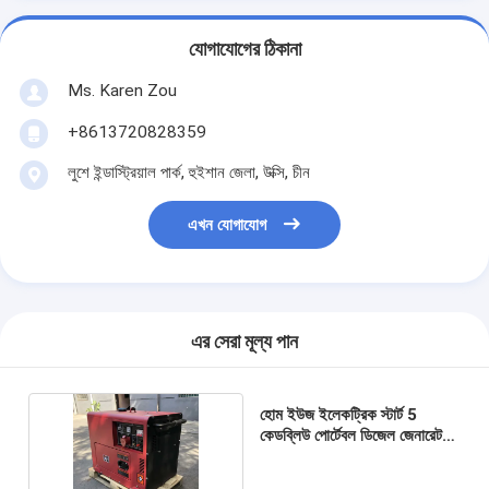
যোগাযোগের ঠিকানা
Ms. Karen Zou
+8613720828359
লুশে ইন্ডাস্ট্রিয়াল পার্ক, হুইশান জেলা, উক্সি, চীন
এখন যোগাযোগ
এর সেরা মূল্য পান
হোম ইউজ ইলেকট্রিক স্টার্ট 5
কেডব্লিউ পোর্টেবল ডিজেল জেনারেটর
শোরগোল ছাড়াই