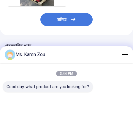
চালিয়ে
প্রস্তাবিত পণ্য
Ms. Karen Zou
3:44 PM
Good day, what product are you looking for?
হন্ডা লাল 10kva ডিজেল
ডিজেল পাওয়ার 5000 ডি 5
ডিজেল ওয়েল্ডিং জেনার
পাওয়ার নীরব ছোট পোর্টেবল
কেভি ছোট পোর্টেবল ইলেকট্রিক
220A 50hz 60
জেনারেটর 3 ফেজ বা একক ফেজ
জেনারেটর নীরব টাইপ 186
ওয়েল্ডার ফাংশন সহ বৈদ
এফআরএ ইঞ্জিন
ডিজেল জেনারেটর
ভালো দাম
ভালো দাম
ভালো দাম