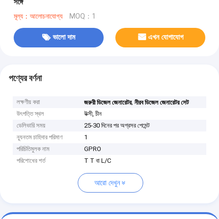
সঙ্গে
মূল্য：আলোচনাযোগ্য
MOQ：1
ভালো দাম
এখন যোগাযোগ
পণ্যের বর্ণনা
লক্ষণীয় করা
,
জরুরী ডিজেল জেনারেটর
নীরব ডিজেল জেনারেটর সেট
উৎপত্তি স্থল
উক্সী, চীন
ডেলিভারি সময়
25-30 দিনের পর অগ্রসর পেমেন্ট
ন্যূনতম চাহিদার পরিমাণ
1
পরিচিতিমুলক নাম
GPRO
পরিশোধের শর্ত
T T বা L/C
আরো দেখুন