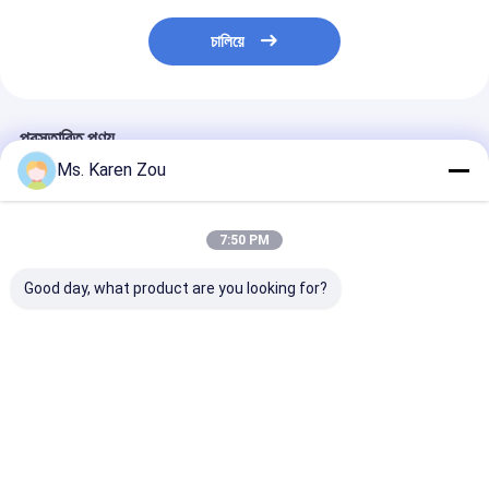
চালিয়ে
প্রস্তাবিত পণ্য
Ms. Karen Zou
7:50 PM
Good day, what product are you looking for?
40KW Air cooled
একক ফেজ বৈদ্যুতিক পোর্টেবল
20KW 25KVA Di
Deutz Diesel
ডিজেল জেনারেটর হোম জন্য
Generator Set
Generator Set
220v 5kva সেট
12V DC Electri
Soundproof
Start and 620
Generating 50KVA
Heavy-Duty
ভালো দাম
ভালো দাম
ভালো দাম
Construction