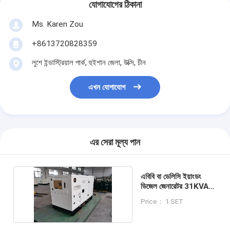
যোগাযোগের ঠিকানা
Ms. Karen Zou
+8613720828359
লুশে ইন্ডাস্ট্রিয়াল পার্ক, হুইশান জেলা, উক্সি, চীন
এখন যোগাযোগ
এর সেরা মূল্য পান
এবিবি বা ডেলিসি ইয়াংডং
ডিজেল জেনারেটর 31KVA
25KW নীরব প্রকার
Price： 1 SET