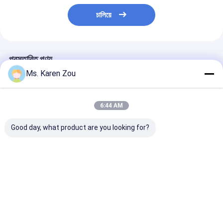
চালিয়ে
প্রস্তাবিত পণ্য
Ms. Karen Zou
6:44 AM
Good day, what product are you looking for?
সাউন্ডইনসুলেটেড ইয়াংডং ডিজেল
৬৪ কিলোওয়াট সুপার সাইলেন্ট
মূল ইয়াংডং ডিজেল জে
জেনারেটর 50kva চার টাইক
ডিজেল জেনারেটর ইয়াংডং
সেট সাউন্ডপ্রুফ 14
ইঞ্জিন সহ
অরিজিনাল ইঞ্জিন স্মার্টজেন
17kva 3 ফেজ
কন্ট্রোলারের সাথে
ভালো দাম
ভালো দাম
ভালো দাম