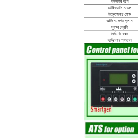
গভর্নরের ধরন
আল্টারনেটর মডেল
উত্তেজনার মোড
আইসোলেশন ক্লাস
সুরক্ষা শ্রেণি
নির্মাণের ধরন
কন্ট্রোলার প্যানেল