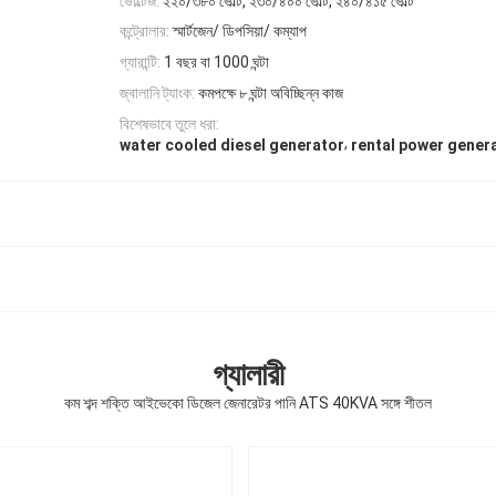
ভোল্টেজ:
২২০/৩৮০ ভোল্ট, ২৩০/৪০০ ভোল্ট, ২৪০/৪১৫ ভোল্ট
কন্ট্রোলার:
স্মার্টজেন/ ডিপসিয়া/ কম্যাপ
গ্যারান্টি:
1 বছর বা 1000 ঘন্টা
জ্বালানি ট্যাংক:
কমপক্ষে ৮ ঘন্টা অবিচ্ছিন্ন কাজ
বিশেষভাবে তুলে ধরা:
,
water cooled diesel generator
rental power gener
গ্যালারী
কম শব্দ শক্তি আইভেকো ডিজেল জেনারেটর পানি ATS 40KVA সঙ্গে শীতল