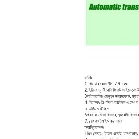
বর্ণনাঃ
1. পাওয়ার রেঞ্জঃ 35-770kva
2. ইঞ্জিনঃ মূল ইতালি ফিয়াট আইভেকো ইঞ
3আল্টারনেটরঃ জেনুইন স্ট্যামফোর্ড, ম্যার
4. নিয়ামকঃ ডিপসি বা স্মার্টজেন এএমএফ 
5. এটিএস ঐচ্ছিক
6প্রকারঃ খোলা প্রকার, শব্দরোধী প্রকার
7. রঙঃ কাস্টমাইজ করা যাবে
অ্যাপ্লিকেশনঃ
1শিল্প ক্ষেত্রঃ রিয়েল এস্টেট, হাসপাতাল,