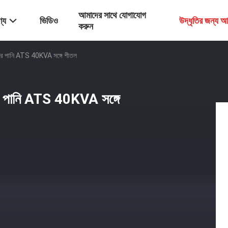
আমাদের সাথে যোগাযোগ
্য
ভিডিও
উদ্ধৃতির জন্য 
করুন
টর পানি ATS 40KVA সঙ্গে শীতল
র পানি ATS 40KVA সঙ্গে