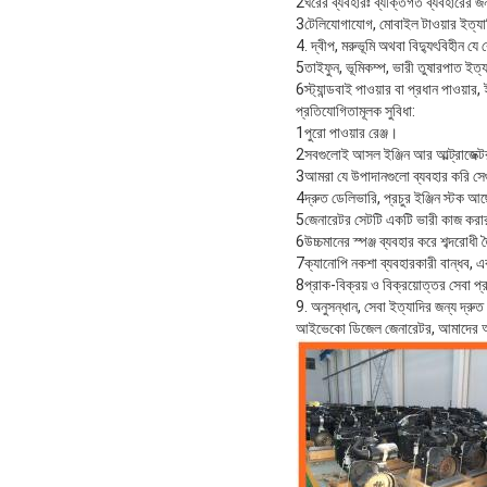
2ঘরের ব্যবহারঃ ব্যক্তিগত ব্যবহারের জন্য 
3টেলিযোগাযোগ, মোবাইল টাওয়ার ইত্যা
4. দ্বীপ, মরুভূমি অথবা বিদ্যুৎবিহীন যে
5তাইফুন, ভূমিকম্প, ভারী তুষারপাত ইত্যা
6স্ট্যান্ডবাই পাওয়ার বা প্রধান পাওয
প্রতিযোগিতামূলক সুবিধা:
1পুরো পাওয়ার রেঞ্জ।
2সবগুলোই আসল ইঞ্জিন আর আল্ট্রাজেক্
3আমরা যে উপাদানগুলো ব্যবহার করি সে
4দ্রুত ডেলিভারি, প্রচুর ইঞ্জিন স্টক আ
5জেনারেটর সেটটি একটি ভারী কাজ করার জন
6উচ্চমানের স্পঞ্জ ব্যবহার করে শব্দরোধী
7ক্যানোপি নকশা ব্যবহারকারী বান্ধব, এ
8প্রাক-বিক্রয় ও বিক্রয়োত্তর সেবা প্
9. অনুসন্ধান, সেবা ইত্যাদির জন্য দ্রুত 
আইভেকো ডিজেল জেনারেটর, আমাদের আ