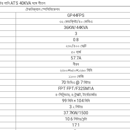
েটর পানি ATS 40KVA সঙ্গে শীতল
টেকনিক্যাল স্পেসিফিকেশন
GP44FPS
৩২ কেডব্লিউ/৪০ কেভিএ
36KW/44KVA
3
0.8
২৩০/৪০০ ভোল্ট
৫০ হার্জ
57.7A
নীরব
২৩০০×৯৫০×১২৬০ মিমি
১১০০ কেজি
70 ডিবিএ @ 7 মিটার
FPT FPT/F32SM1A
৪-সিলিন্ডার, ৪-ট্র্যাক্ট, টার্বোচার্জার
99 মিমি × 104 মিমি
3.২ লিটার
37.7KW/1500
10.6 লিটার/ঘন্টা
17:1