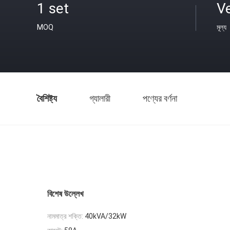
1 set
Ve
MOQ
মূল্য
বৈশিষ্ট্য
গ্যালারী
পণ্যের বর্ণনা
বিশেষ উল্লেখ
নামমাত্র শক্তি:
40kVA/32kW