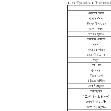
কম শব্দ শক্তি আইভেকো ডিজেল জেনার
জেনসেট মডেল
প্রধান শক্তি
স্ট্যান্ডবাই পাওয়ার
ধাপের সংখ্যা
পাওয়ার ফ্যাক্টর
নামমাত্র ভোল্টেজ
ঘনত্ব
নামমাত্র বর্তমান
জেনসেট কাঠামো
মাত্রা
নেট ওজন
শব্দ মাত্রা
ইঞ্জিন মডেল
ইঞ্জিনের বৈশিষ্ট্য
বোর * স্ট্রোক
স্থানচ্যুতি
12 ঘন্টা পাওয়ার ((kw)
জ্বালানী খরচ L/H
কম্প্রেশন অনুপাত