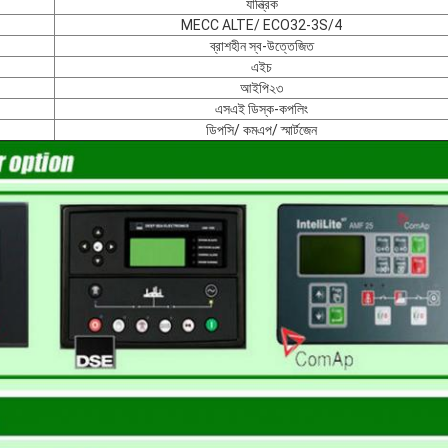
যান্ত্রিক
MECC ALTE/ ECO32-3S/4
ব্রাশহীন স্ব-উত্তেজিত
এইচ
আইপি২৩
এসএই ডিস্ক-কপলিং
ডিপসি/ কমএপ/ স্মার্টজেন