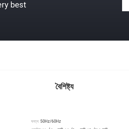
ry best
বৈশিষ্ট্য
ঘনত্ব:
50Hz/60Hz