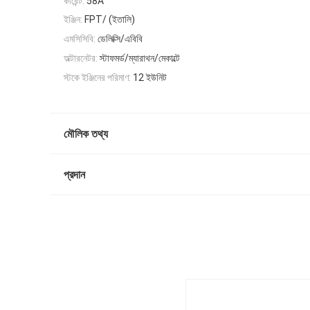
কারেন্ট:
58A
ইঞ্জিন:
FPT/ (ইতালি)
এমসিসিবি:
ডেলিক্সি/এবিবি
অল্টারনেটর:
স্টাফমর্ড/ম্যারাথন/মেকাল্টে
স্টকে ইঞ্জিনের পরিমাণ:
12 ইউনিট
মৌলিক তথ্য
প্রদান