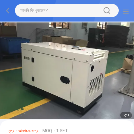
2
/
3
মূল্য：আলোচনাযোগ্য
MOQ：1 SET