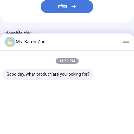
চালিয়ে
প্রস্তাবিত পণ্য
Ms. Karen Zou
11:59 PM
Good day, what product are you looking for?
হন্ডা লাল 10kva ডিজেল
ডিজেল পাওয়ার 5000 ডি 5
ডিজেল ওয়েল্ডিং জেনার
পাওয়ার নীরব ছোট পোর্টেবল
কেভি ছোট পোর্টেবল ইলেকট্রিক
220A 50hz 60
জেনারেটর 3 ফেজ বা একক ফেজ
জেনারেটর নীরব টাইপ 186
ওয়েল্ডার ফাংশন সহ বৈদ
এফআরএ ইঞ্জিন
ডিজেল জেনারেটর
ভালো দাম
ভালো দাম
ভালো দাম
বাড়ি
আমাদের
আমাদের সাথে যোগাযোগ
Desktop