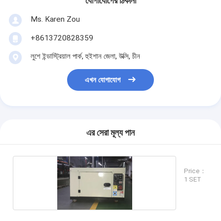
যোগাযোগের ঠিকানা
Ms. Karen Zou
+8613720828359
লুশে ইন্ডাস্ট্রিয়াল পার্ক, হুইশান জেলা, উক্সি, চীন
এখন যোগাযোগ
এর সেরা মূল্য পান
Price：
1 SET